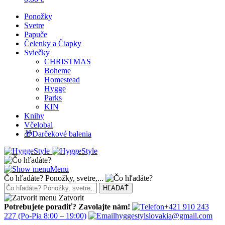
Ponožky
Svetre
Papuče
Čelenky a Čiapky
Sviečky
CHRISTMAS
Boheme
Homestead
Hygge
Parks
KIN
Knihy
Včelobal
🎁Darčekové balenia
Menu
Čo hľadáte? Ponožky, svetre,...
Zatvorit
Potrebujete poradiť? Zavolajte nám!
+421 910 243
227
(Po-Pia 8:00 – 19:00)
hyggestylslovakia@gmail.com