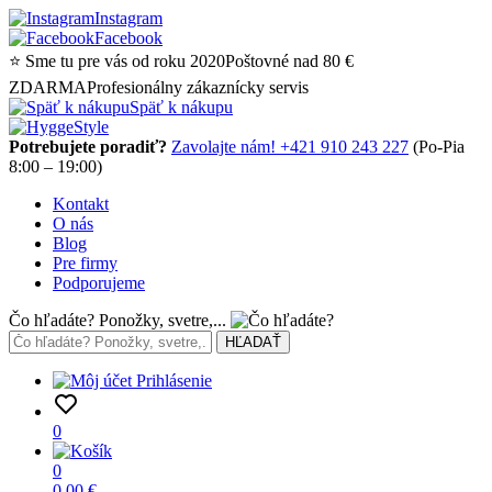
Instagram
Facebook
⭐ Sme tu pre vás od roku 2020
Poštovné nad 80 €
ZDARMA
Profesionálny zákaznícky servis
Späť k nákupu
Potrebujete poradiť?
Zavolajte nám! +421 910 243 227
(Po-Pia
8:00 – 19:00)
Kontakt
O nás
Blog
Pre firmy
Podporujeme
Čo hľadáte? Ponožky, svetre,...
Prihlásenie
0
0
0,00
€