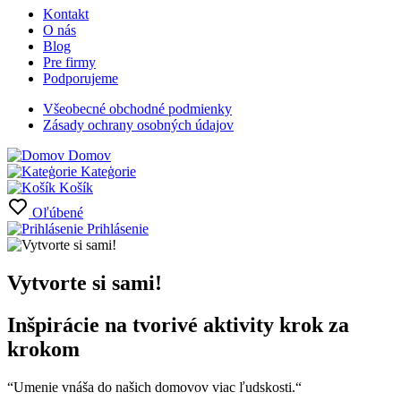
Kontakt
O nás
Blog
Pre firmy
Podporujeme
Všeobecné obchodné podmienky
Zásady ochrany osobných údajov
Domov
Kateģorie
Košík
Oľúbené
Prihlásenie
Vytvorte si sami!
Inšpirácie na tvorivé aktivity krok za
krokom
“Umenie vnáša do našich domovov viac ľudskosti.“