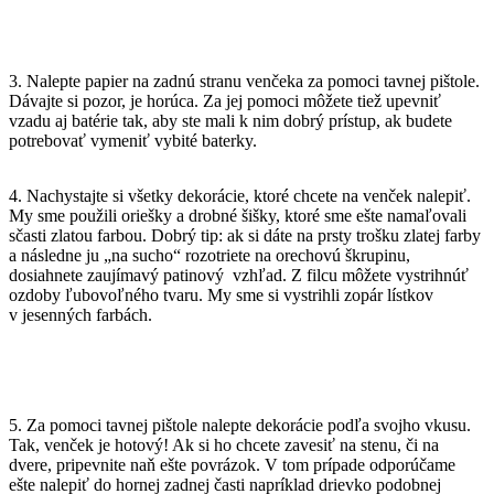
3. Nalepte papier na zadnú stranu venčeka za pomoci tavnej pištole.
Dávajte si pozor, je horúca. Za jej pomoci môžete tiež upevniť
vzadu aj batérie tak, aby ste mali k nim dobrý prístup, ak budete
potrebovať vymeniť vybité baterky.
4. Nachystajte si všetky dekorácie, ktoré chcete na venček nalepiť.
My sme použili oriešky a drobné šišky, ktoré sme ešte namaľovali
sčasti zlatou farbou. Dobrý tip: ak si dáte na prsty trošku zlatej farby
a následne ju „na sucho“ rozotriete na orechovú škrupinu,
dosiahnete zaujímavý patinový vzhľad. Z filcu môžete vystrihnúť
ozdoby ľubovoľného tvaru. My sme si vystrihli zopár lístkov
v jesenných farbách.
5. Za pomoci tavnej pištole nalepte dekorácie podľa svojho vkusu.
Tak, venček je hotový! Ak si ho chcete zavesiť na stenu, či na
dvere, pripevnite naň ešte povrázok. V tom prípade odporúčame
ešte nalepiť do hornej zadnej časti napríklad drievko podobnej