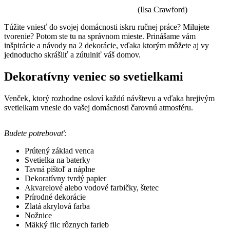
(Ilsa Crawford)
Túžite vniesť do svojej domácnosti iskru ručnej práce? Milujete
tvorenie? Potom ste tu na správnom mieste. Prinášame vám
inšpirácie a návody na 2 dekorácie, vďaka ktorým môžete aj vy
jednoducho skrášliť a zútulniť váš domov.
Dekoratívny veniec so svetielkami
Venček, ktorý rozhodne osloví každú návštevu a vďaka hrejivým
svetielkam vnesie do vašej domácnosti čarovnú atmosféru.
Budete potrebovať:
Prútený základ venca
Svetielka na baterky
Tavná pištoľ a náplne
Dekoratívny tvrdý papier
Akvarelové alebo vodové farbičky, štetec
Prírodné dekorácie
Zlatá akrylová farba
Nožnice
Mäkký filc rôznych farieb