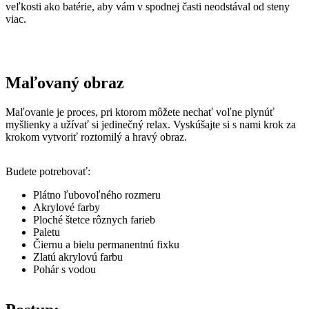
veľkosti ako batérie, aby vám v spodnej časti neodstával od steny
viac.
Maľovaný obraz
Maľovanie je proces, pri ktorom môžete nechať voľne plynúť
myšlienky a užívať si jedinečný relax. Vyskúšajte si s nami krok za
krokom vytvoriť roztomilý a hravý obraz.
Budete potrebovať:
Plátno ľubovoľného rozmeru
Akrylové farby
Ploché štetce rôznych farieb
Paletu
Čiernu a bielu permanentnú fixku
Zlatú akrylovú farbu
Pohár s vodou