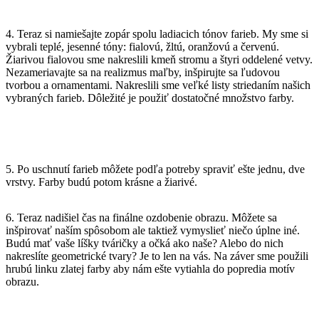
4. Teraz si namiešajte zopár spolu ladiacich tónov farieb. My sme si
vybrali teplé, jesenné tóny: fialovú, žltú, oranžovú a červenú.
Žiarivou fialovou sme nakreslili kmeň stromu a štyri oddelené vetvy.
Nezameriavajte sa na realizmus maľby, inšpirujte sa ľudovou
tvorbou a ornamentami. Nakreslili sme veľké listy striedaním našich
vybraných farieb. Dôležité je použiť dostatočné množstvo farby.
5. Po uschnutí farieb môžete podľa potreby spraviť ešte jednu, dve
vrstvy. Farby budú potom krásne a žiarivé.
6. Teraz nadišiel čas na finálne ozdobenie obrazu. Môžete sa
inšpirovať naším spôsobom ale taktiež vymyslieť niečo úplne iné.
Budú mať vaše líšky tváričky a očká ako naše? Alebo do nich
nakreslíte geometrické tvary? Je to len na vás. Na záver sme použili
hrubú linku zlatej farby aby nám ešte vytiahla do popredia motív
obrazu.