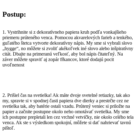
Postup:
1. Vystrihnite si z dekoratívneho papiera kruh podľa vonkajšieho
priemeru prúteného venca. Pomocou akvarelových farieb a tenkého,
guľatého štetca vytvorte dekoratívny nápis. My sme si vybrali slovo
„hygge“, no môžete si zvoliť akékoľvek iné slovo alebo inšpiratívny
citát. Dbajte na primeranú veľkosť, aby bol nápis čitateľný. Na
záver môžete spraviť aj zopár fŕkancov, ktoré dodajú pocit
uvoľnenost
2. Prišiel čas na svetielka! Ak máte dvoje svetelné retiazky, tak ako
my, spravte si v spodnej časti papiera dve dierky a prestrčte cez ne
svetielka tak, aby batérie ostali vzadu. Prútený veniec si priložte na
papier a začnite postupne okolo neho omotávať svetielka. My sme
ich postupne prepletali len cez vrchné vetvičky, nie okolo celého tela
venca. Ak ste s výsledkom spokojní, môžete si dať nahrievať tavnú
pištoľ.