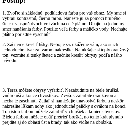
Postup:
1. Zvoľte si základnú, podkladovú farbu pre váš obraz. My sme si
vybrali kontrastnú, čiernu farbu. Naneste ju za pomoci hrubého
štetca v aspoň dvoch vrstvách na celé plátno. Dbajte na jednotný
smer nanášania farby. Použite veľa farby a máličko vody. Nechajte
plátno poriadne vyschnúť.
2. Začneme kresliť líšky. Nebojte sa, ukážeme vám, ako si ich
jednoducho, tvar za tvarom nakreslíte. Namiešajte si teplý oranžový
tón, vezmite si tenký štetec a začnite kresliť obrysy podľa nášho
návodu.
3. Teraz môžete obrysy vyfarbiť. Nezabudnite na biele brušká,
vnútro uší a konce chvostíkov. Zvyšok zafarbite oranžovou a
nechajte zaschnúť. Zatiaľ si namiešajte tmavosivú farbu a neskôr
nakreslite líškam nohy ako jednoduché paličky s oválom na konci.
Tou istou farbou môžete zafarbiť vrch ušiek a koniec chvostov.
Bielou farbou môžete opäť pretrieť brušká, no tento krát plynulo
prejdite aj do oblasti úst a brady, tak ako vidíte na obrázku.