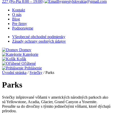
227
(Po-Pia 8:00 – 19:00)
hyggestylslovakia@gmail.com
Kontakt
O nás
Blog
Pre firmy
Podporujeme
Všeobecné obchodné podmienky
Zásady ochrany osobných údajov
Domov
Kateģorie
Košík
Oľúbené
Prihlásenie
Úvodní stránka
/
Sviečky
/
Parks
Parks
Sviečky inšpirované vôňami v amerických národných parkoch ako
sú Yellowstone, Acadia, Glacier, Grand Canyon a Yosemite.
Presuňte sa do divočiny s týmito jedinečnými vôňami, ktoré dýchajú
prírodou.