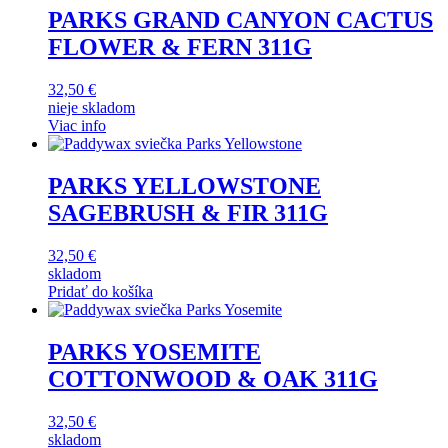
PARKS GRAND CANYON CACTUS
FLOWER & FERN 311G
32,50
€
nieje skladom
Viac info
PARKS YELLOWSTONE
SAGEBRUSH & FIR 311G
32,50
€
skladom
Pridať do košíka
PARKS YOSEMITE
COTTONWOOD & OAK 311G
32,50
€
skladom