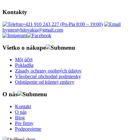
Kontakty
+421 910 243 227 (Po-Pia 8:00 – 19:00)
hyggestylslovakia@gmail.com
Všetko o nákupe
Môj účet
Pokladňa
Zásady ochrany osobných údajov
Všeobecné obchodné podmienky
Odstúpenie od kúpnej zmluvy
O nás
Kontakt
O nás
Blog
Pre firmy
Podporujeme