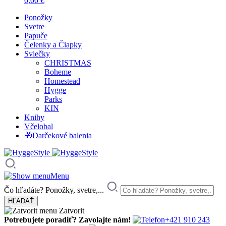
0,00
€
Ponožky
Svetre
Papuče
Čelenky a Čiapky
Sviečky
CHRISTMAS
Boheme
Homestead
Hygge
Parks
KIN
Knihy
Včelobal
🎁Darčekové balenia
Menu
Čo hľadáte? Ponožky, svetre,...
Zatvorit
Potrebujete poradiť? Zavolajte nám!
+421 910 243