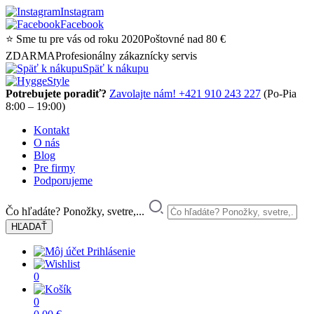
Instagram
Facebook
⭐ Sme tu pre vás od roku 2020
Poštovné nad 80 €
ZDARMA
Profesionálny zákaznícky servis
Späť k nákupu
Potrebujete poradiť?
Zavolajte nám! +421 910 243 227
(Po-Pia
8:00 – 19:00)
Kontakt
O nás
Blog
Pre firmy
Podporujeme
Čo hľadáte? Ponožky, svetre,...
Prihlásenie
0
0