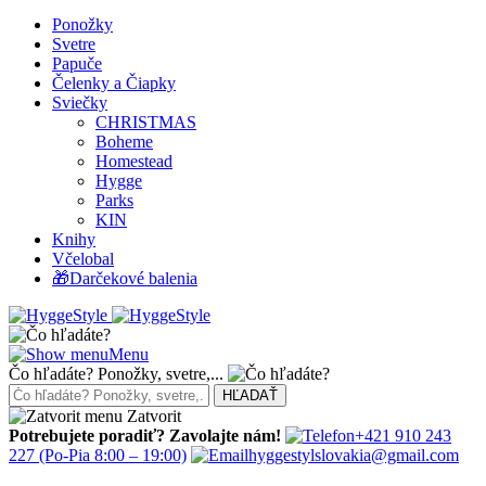
Ponožky
Svetre
Papuče
Čelenky a Čiapky
Sviečky
CHRISTMAS
Boheme
Homestead
Hygge
Parks
KIN
Knihy
Včelobal
🎁Darčekové balenia
Menu
Čo hľadáte? Ponožky, svetre,...
Zatvorit
Potrebujete poradiť? Zavolajte nám!
+421 910 243
227
(Po-Pia 8:00 – 19:00)
hyggestylslovakia@gmail.com