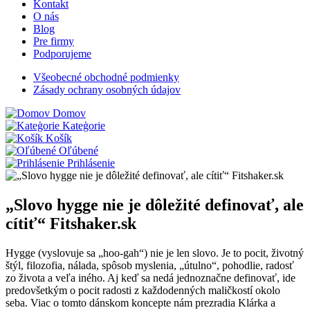
Kontakt
O nás
Blog
Pre firmy
Podporujeme
Všeobecné obchodné podmienky
Zásady ochrany osobných údajov
Domov
Kateģorie
Košík
Oľúbené
Prihlásenie
„Slovo hygge nie je dôležité definovať, ale
cítiť“ Fitshaker.sk
Hygge (vyslovuje sa „hoo-gah“) nie je len slovo. Je to pocit, životný
štýl, filozofia, nálada, spôsob myslenia, „útulno“, pohodlie, radosť
zo života a veľa iného. Aj keď sa nedá jednoznačne definovať, ide
predovšetkým o pocit radosti z každodenných maličkostí okolo
seba. Viac o tomto dánskom koncepte nám prezradia Klárka a