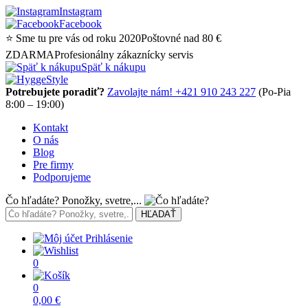
Instagram
Facebook
⭐ Sme tu pre vás od roku 2020
Poštovné nad 80 €
ZDARMA
Profesionálny zákaznícky servis
Späť k nákupu
Potrebujete poradiť?
Zavolajte nám! +421 910 243 227
(Po-Pia
8:00 – 19:00)
Kontakt
O nás
Blog
Pre firmy
Podporujeme
Čo hľadáte? Ponožky, svetre,...
Prihlásenie
0
0
0,00
€