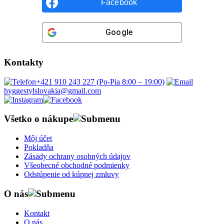
Facebook
Google
Kontakty
+421 910 243 227 (Po-Pia 8:00 – 19:00)
hyggestylslovakia@gmail.com
Všetko o nákupe
Môj účet
Pokladňa
Zásady ochrany osobných údajov
Všeobecné obchodné podmienky
Odstúpenie od kúpnej zmluvy
O nás
Kontakt
O nás