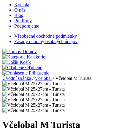
Kontakt
O nás
Blog
Pre firmy
Podporujeme
Všeobecné obchodné podmienky
Zásady ochrany osobných údajov
Domov
Kateģorie
Košík
Oľúbené
Prihlásenie
Úvodní stránka
/
Včelobal
/
Včelobal M Turista
Včelobal M Turista