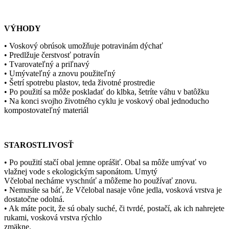
VÝHODY
• Voskový obrúsok umožňuje potravinám dýchať
• Predlžuje čerstvosť potravín
• Tvarovateľný a priľnavý
• Umývateľný a znovu použiteľný
• Šetrí spotrebu plastov, teda životné prostredie
• Po použití sa môže poskladať do klbka, šetríte váhu v batôžku
• Na konci svojho životného cyklu je voskový obal jednoducho
kompostovateľný materiál
STAROSTLIVOSŤ
• Po použití stačí obal jemne oprášiť. Obal sa môže umývať vo
vlažnej vode s ekologickým saponátom. Umytý
Včelobal necháme vyschnúť a môžeme ho používať znovu.
• Nemusíte sa báť, že Včelobal nasaje vône jedla, vosková vrstva je
dostatočne odolná.
• Ak máte pocit, že sú obaly suché, či tvrdé, postačí, ak ich nahrejete
rukami, vosková vrstva rýchlo
zmäkne.