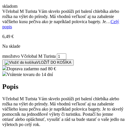
skladom
Včelobal M Turista Vám skvelo poslúži pri balení chlebíka alebo
rožka na výlet do prírody. Má vhodnú veľkosť aj na zabalenie
väčšieho kusu pečiva ako je napríklad polovica bagety. Je…
Celý
popis
6,49
€
Na sklade
množstvo Včelobal M Turista
VLOŽIŤ DO KOŠÍKA
Doprava zadarmo nad 80 €
Vrátenie tovaru do 14 dní
Popis
Včelobal M Turista Vám skvelo poslúži pri balení chlebíka alebo
rožka na výlet do prírody. Má vhodnú veľkosť aj na zabalenie
väčšieho kusu pečiva ako je napríklad polovica bagety. Je to skvelý
pomocník na jednodňové výlety či turistiku. Postačí ho jemne
otriasť alebo opláchnuť, vysušiť a rád sa bude starať o vaše jedlo na
výletoch po celý rok.