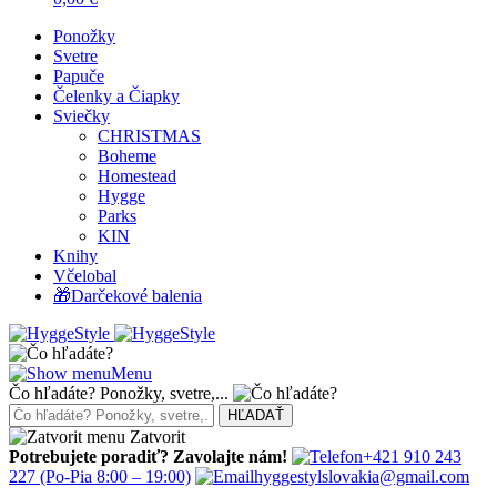
Ponožky
Svetre
Papuče
Čelenky a Čiapky
Sviečky
CHRISTMAS
Boheme
Homestead
Hygge
Parks
KIN
Knihy
Včelobal
🎁Darčekové balenia
Menu
Čo hľadáte? Ponožky, svetre,...
Zatvorit
Potrebujete poradiť? Zavolajte nám!
+421 910 243
227
(Po-Pia 8:00 – 19:00)
hyggestylslovakia@gmail.com