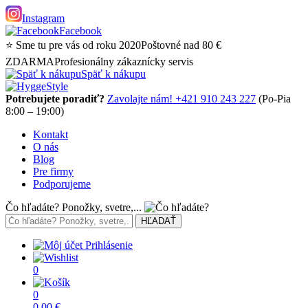
Instagram
Facebook
⭐ Sme tu pre vás od roku 2020
Poštovné nad 80 €
ZDARMA
Profesionálny zákaznícky servis
Späť k nákupu
Potrebujete poradiť?
Zavolajte nám! +421 910 243 227
(Po-Pia
8:00 – 19:00)
Kontakt
O nás
Blog
Pre firmy
Podporujeme
Čo hľadáte? Ponožky, svetre,...
Prihlásenie
0
0
0,00
€