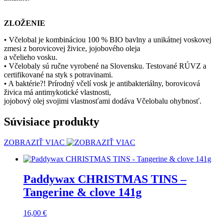
ZLOŽENIE
• Včelobal je kombináciou 100 % BIO bavlny a unikátnej voskovej
zmesi z borovicovej živice, jojobového oleja
a včelieho vosku.
• Včelobaly sú ručne vyrobené na Slovensku. Testované RÚVZ a
certifikované na styk s potravinami.
• A baktérie?! Prírodný včelí vosk je antibakteriálny, borovicová
živica má antimykotické vlastnosti,
jojobový olej svojimi vlastnosťami dodáva Včelobalu ohybnosť.
Súvisiace produkty
ZOBRAZIŤ VIAC
Paddywax CHRISTMAS TINS –
Tangerine & clove 141g
16,00
€