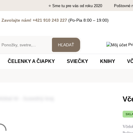
⭐ Sme tu pre vás od roku 2020
Poštovné 
?
Zavolajte nám! +421 910 243 227
(Po-Pia 8:00 – 19:00)
Pri
ČELENKY A ČIAPKY
SVIEČKY
KNIHY
V
Vč
SKL
Včelob