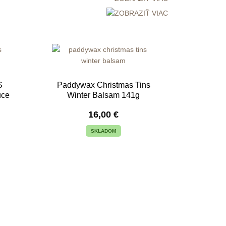
S
Paddywax Christmas Tins
uce
Winter Balsam 141g
16,00
€
SKLADOM