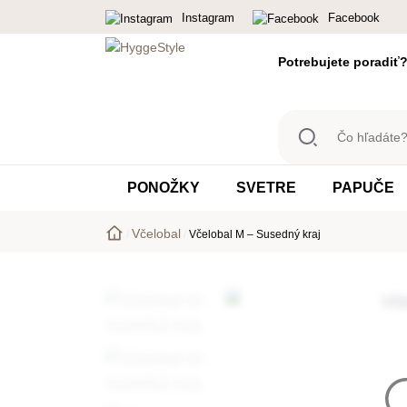
Instagram
Facebook
Potrebujete poradiť
Čo
hľadáte?
Ponožky,
PONOŽKY
SVETRE
PAPUČE
svetre,...
Včelobal
/
/
Včelobal M – Susedný kraj