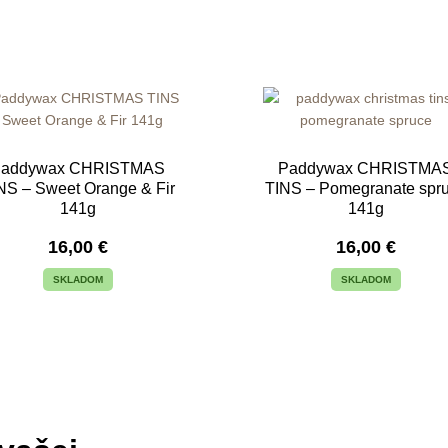
Paddywax CHRISTMAS
Paddywax CHRISTMA
NS – Sweet Orange & Fir
TINS – Pomegranate spr
141g
141g
16,00
€
16,00
€
SKLADOM
SKLADOM