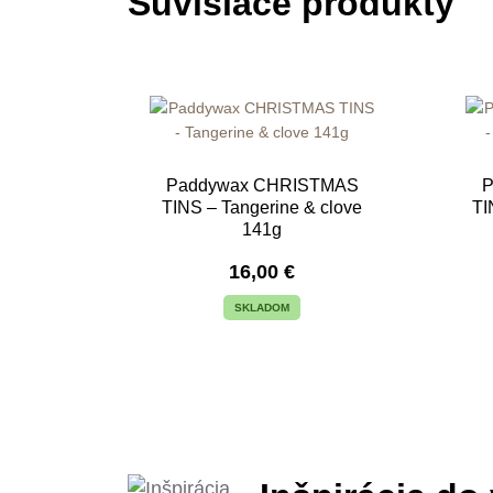
Súvisiace produkty
Paddywax CHRISTMAS
TINS – Tangerine & clove
TI
141g
16,00
€
SKLADOM