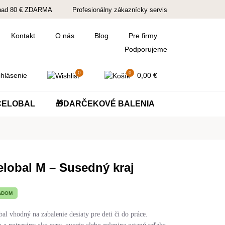
nad 80 € ZDARMA
Profesionálny zákaznícky servis
Kontakt
O nás
Blog
Pre firmy
Podporujeme
0
0
hlásenie
0,00
€
ČELOBAL
🎁DARČEKOVÉ BALENIA
elobal M – Susedný kraj
ADOM
al vhodný na zabalenie desiaty pre deti či do práce.