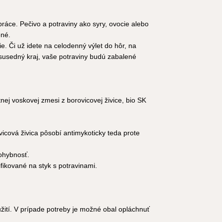
práce. Pečivo a potraviny ako syry, ovocie alebo
ené.
. Či už idete na celodenný výlet do hôr, na
 susedný kraj, vaše potraviny budú zabalené
nej voskovej zmesi z borovicovej živice, bio SK
vicová živica pôsobí antimykoticky teda prote
ohybnosť.
fikované na styk s potravinami.
užití. V prípade potreby je možné obal opláchnuť