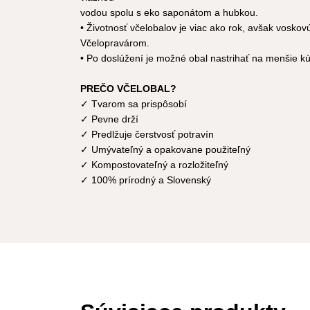
vodou spolu s eko saponátom a hubkou.
• Životnosť včelobalov je viac ako rok, avšak vosko
Včelopravárom.
• Po doslúžení je možné obal nastrihať na menšie k
PREČO VČELOBAL?
✓ Tvarom sa prispôsobí
✓ Pevne drží
✓ Predlžuje čerstvosť potravín
✓ Umývateľný a opakovane použiteľný
✓ Kompostovateľný a rozložiteľný
✓ 100% prírodný a Slovenský