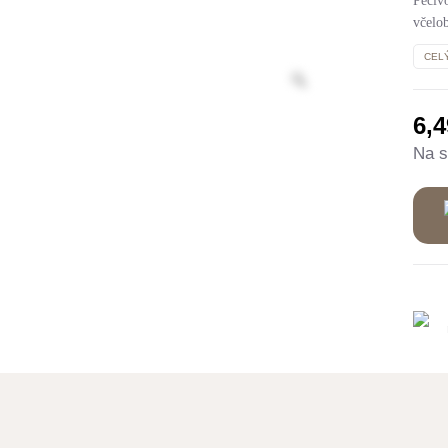
Pečivo
včelo
CEL
6,
Na s