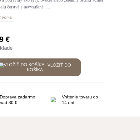
 a potraviny ako syry, ovocie alebo zelenina ostanú vďaka
balu čerstvé a nevysušené. …
Ý POPIS
49
€
klade
VLOŽIŤ DO
KOŠÍKA
Doprava zadarmo
Vrátenie tovaru do
nad 80 €
14 dní