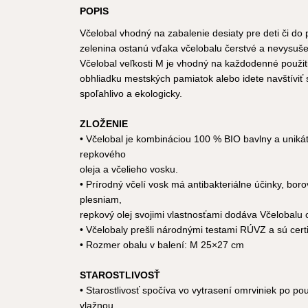
POPIS
Včelobal vhodný na zabalenie desiaty pre deti či do 
zelenina ostanú vďaka včelobalu čerstvé a nevysuš
Včelobal veľkosti M je vhodný na každodenné použitie
obhliadku mestských pamiatok alebo idete navštíviť
spoľahlivo a ekologicky.
ZLOŽENIE
• Včelobal je kombináciou 100 % BIO bavlny a unikát
repkového
oleja a včelieho vosku.
• Prírodný včelí vosk má antibakteriálne účinky, boro
plesniam,
repkový olej svojimi vlastnosťami dodáva Včelobalu 
• Včelobaly prešli národnými testami RÚVZ a sú certi
• Rozmer obalu v balení: M 25×27 cm
STAROSTLIVOSŤ
• Starostlivosť spočíva vo vytrasení omrviniek po po
vlažnou