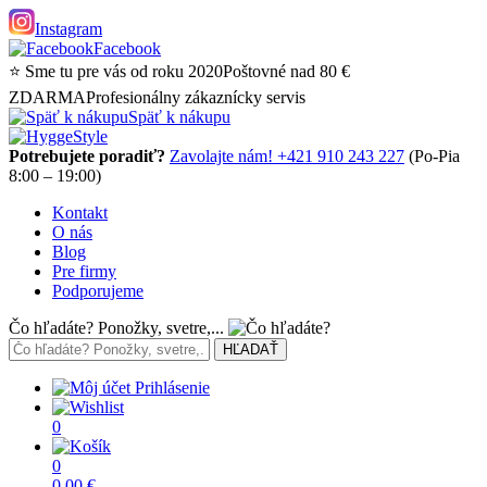
Instagram
Facebook
⭐ Sme tu pre vás od roku 2020
Poštovné nad 80 €
ZDARMA
Profesionálny zákaznícky servis
Späť k nákupu
Potrebujete poradiť?
Zavolajte nám! +421 910 243 227
(Po-Pia
8:00 – 19:00)
Kontakt
O nás
Blog
Pre firmy
Podporujeme
Čo hľadáte? Ponožky, svetre,...
Prihlásenie
0
0
0,00
€