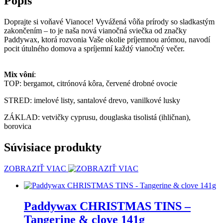
Popis
Doprajte si voňavé Vianoce! Vyvážená vôňa prírody so sladkastým
zakončením – to je naša nová vianočná sviečka od značky
Paddywax, ktorá rozvonia Vaše okolie príjemnou arómou, navodí
pocit útulného domova a spríjemní každý vianočný večer.
Mix vôní
:
TOP: bergamot, citrónová kôra, červené drobné ovocie
STRED: imelové listy, santalové drevo, vanilkové lusky
ZÁKLAD: vetvičky cyprusu, douglaska tisolistá (ihličnan),
borovica
Súvisiace produkty
ZOBRAZIŤ VIAC
Paddywax CHRISTMAS TINS –
Tangerine & clove 141g