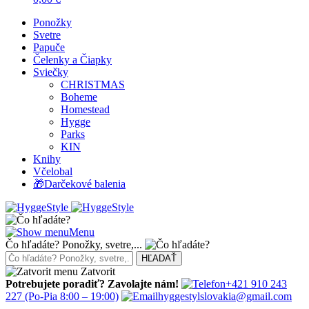
Ponožky
Svetre
Papuče
Čelenky a Čiapky
Sviečky
CHRISTMAS
Boheme
Homestead
Hygge
Parks
KIN
Knihy
Včelobal
🎁Darčekové balenia
Menu
Čo hľadáte? Ponožky, svetre,...
Zatvorit
Potrebujete poradiť? Zavolajte nám!
+421 910 243
227
(Po-Pia 8:00 – 19:00)
hyggestylslovakia@gmail.com