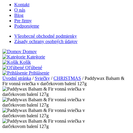
Kontakt
O nás
Blog
Pre firmy
Podporujeme
Všeobecné obchodné podmienky
Zásady ochrany osobných údajov
Domov
Kateģorie
Košík
Oľúbené
Prihlásenie
Úvodní stránka
/
Sviečky
/
CHRISTMAS
/
Paddywax Balsam &
Fir vonná sviečka v darčekovom balení 127g