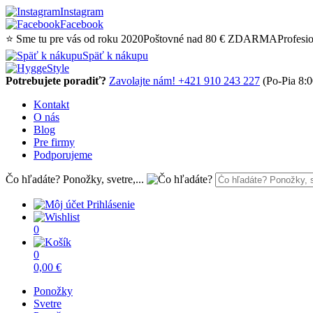
Instagram
Facebook
⭐ Sme tu pre vás od roku 2020
Poštovné nad 80 € ZDARMA
Profesi
Späť k nákupu
Potrebujete poradiť?
Zavolajte nám! +421 910 243 227
(Po-Pia 8:0
Kontakt
O nás
Blog
Pre firmy
Podporujeme
Čo hľadáte? Ponožky, svetre,...
Prihlásenie
0
0
0,00
€
Ponožky
Svetre