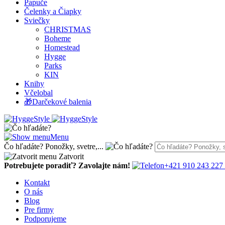
Papuče
Čelenky a Čiapky
Sviečky
CHRISTMAS
Boheme
Homestead
Hygge
Parks
KIN
Knihy
Včelobal
🎁Darčekové balenia
Menu
Čo hľadáte? Ponožky, svetre,...
Zatvorit
Potrebujete poradiť? Zavolajte nám!
+421 910 243 227
Kontakt
O nás
Blog
Pre firmy
Podporujeme