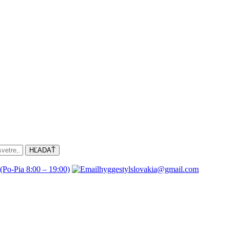
(Po-Pia 8:00 – 19:00)
hyggestylslovakia@gmail.com