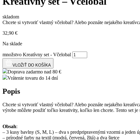
Kreatívny set – Včelobal
skladom
Chcete si vytvoriť vlastný včelobal? Alebo poznáte nejakého kreatívc
32,90
€
Na sklade
množstvo Kreatívny set - Včelobal
VLOŽIŤ DO KOŠÍKA
Doprava zadarmo nad 80 €
Vrátenie tovaru do 14 dní
Popis
Chcete si vytvoriť vlastný včelobal? Alebo poznáte nejakého kreatívca
výrobe môžete použiť toľko kreativity, koľko len chcete. Tento set je
Obsah
:
– 3 kusy bavlny (S, M, L) – dva s predpripravenými vzormi a jeden úp
– prírodné farby na textil (modrá, červená, žltá) a dva štetce