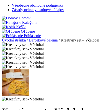
Všeobecné obchodné podmienky
Zásady ochrany osobných údajov
Domov
Kateģorie
Košík
Oľúbené
Prihlásenie
Úvodní stránka
/
Darčekové balenia
/
Kreatívny set – Včelobal