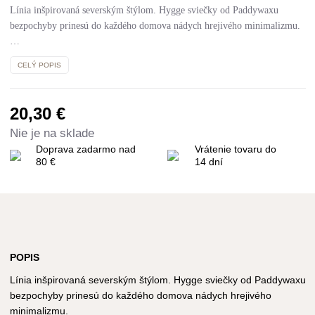
Línia inšpirovaná severským štýlom. Hygge sviečky od Paddywaxu
bezpochyby prinesú do každého domova nádych hrejivého minimalizmu.
…
CELÝ POPIS
20,30
€
Nie je na sklade
Doprava zadarmo nad
Vrátenie tovaru do
80 €
14 dní
POPIS
Línia inšpirovaná severským štýlom. Hygge sviečky od Paddywaxu
bezpochyby prinesú do každého domova nádych hrejivého
minimalizmu.