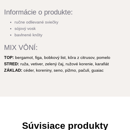
Informácie o produkte:
ručne odlievané sviečky
sójový vosk
bavlnené knôty
MIX VÔNÍ:
TOP:
bergamot, figa, bobkový list, kôra z citrusov, pomelo
STRED:
ruža, vetiver, zelený čaj, ružové korenie, karafiát
ZÁKLAD:
céder, koreniny, seno, pižmo, pačuli, guaiac
Súvisiace produkty