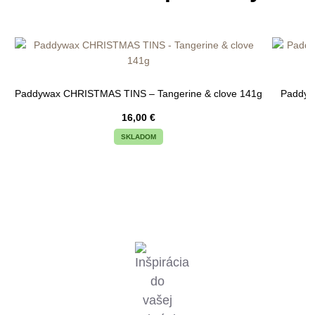
Paddywax CHRISTMAS TINS – Tangerine & clove 141g
Paddyw
16,00
€
SKLADOM