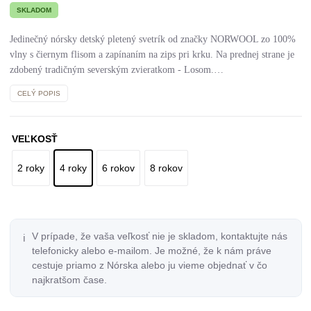
SKLADOM
Jedinečný nórsky detský pletený svetrík od značky NORWOOL zo 100%
vlny s čiernym flisom a zapínaním na zips pri krku. Na prednej strane je
zdobený tradičným severským zvieratkom - Losom.…
CELÝ POPIS
VEĽKOSŤ
2 roky
4 roky
6 rokov
8 rokov
V prípade, že vaša veľkosť nie je skladom, kontaktujte nás
ℹ️
telefonicky alebo e-mailom. Je možné, že k nám práve
cestuje priamo z Nórska alebo ju vieme objednať v čo
najkratšom čase.