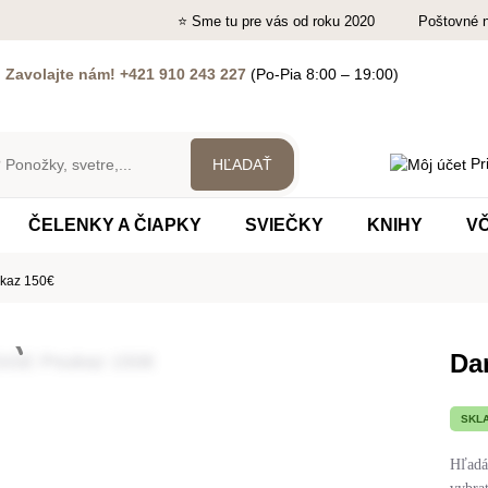
⭐ Sme tu pre vás od roku 2020
Poštovné 
?
Zavolajte nám! +421 910 243 227
(Po-Pia 8:00 – 19:00)
Pri
ČELENKY A ČIAPKY
SVIEČKY
KNIHY
V
kaz 150€
Da
SKL
Hľadát