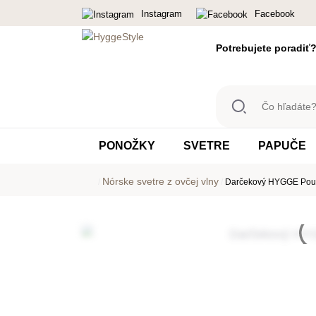
Instagram
Facebook
Potrebujete poradiť
Čo
hľadáte?
Ponožky,
PONOŽKY
SVETRE
PAPUČE
svetre,...
Nórske svetre z ovčej vlny
/
/
Darčekový HYGGE Pou