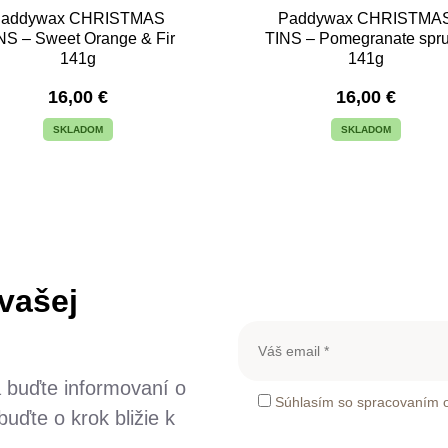
Paddywax CHRISTMAS
Paddywax CHRISTMA
NS – Sweet Orange & Fir
TINS – Pomegranate spr
141g
141g
16,00
€
16,00
€
SKLADOM
SKLADOM
 vašej
a buďte informovaní o
Súhlasím so spracovaním 
uďte o krok bližie k