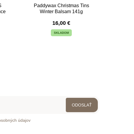
S
Paddywax Christmas Tins
uce
Winter Balsam 141g
16,00
€
SKLADOM
osobných údajov