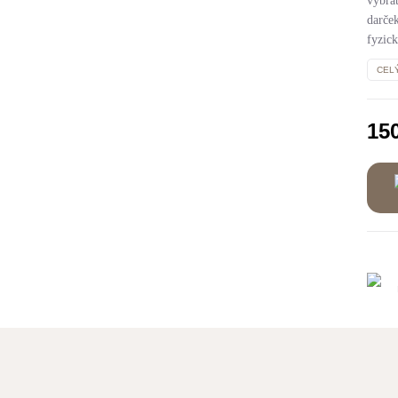
vybra
darče
fyzic
CEL
15