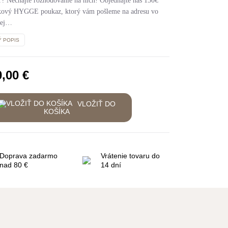
ť? Nechajte rozhodovanie na nich! Objednajte náš 150€
kový HYGGE poukaz, ktorý vám pošleme na adresu vo
kej…
Ý POPIS
0,00
€
VLOŽIŤ DO
KOŠÍKA
Doprava zadarmo
Vrátenie tovaru do
nad 80 €
14 dní