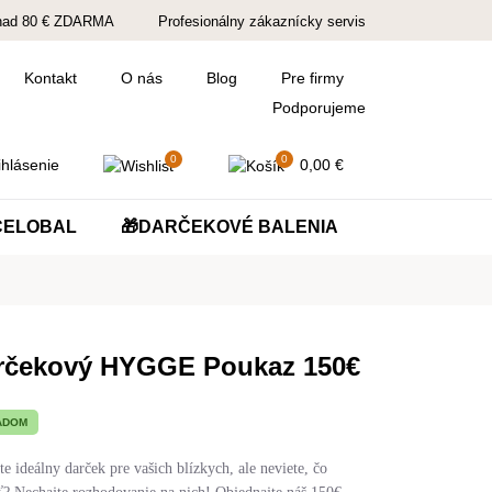
nad 80 € ZDARMA
Profesionálny zákaznícky servis
Kontakt
O nás
Blog
Pre firmy
Podporujeme
0
0
hlásenie
0,00
€
ČELOBAL
🎁DARČEKOVÉ BALENIA
rčekový HYGGE Poukaz 150€
ADOM
e ideálny darček pre vašich blízkych, ale neviete, čo