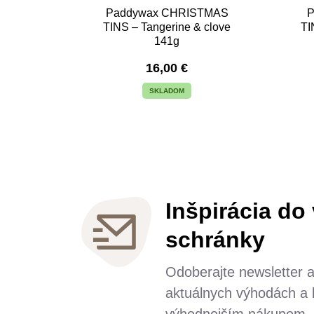
Paddywax CHRISTMAS
TINS – Tangerine & clove
TI
141g
16,00
€
SKLADOM
Inšpirácia do
schránky
Odoberajte newsletter 
aktuálnych výhodách a b