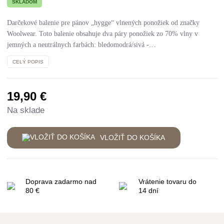
SKLADOM
Darčekové balenie pre pánov „hygge“ vlnených ponožiek od značky
Woolwear. Toto balenie obsahuje dva páry ponožiek zo 70% vlny v
jemných a neutrálnych farbách: bledomodrá/sivá -…
CELÝ POPIS
19,90
€
Na sklade
VLOŽIŤ DO KOŠÍKA
Doprava zadarmo nad
Vrátenie tovaru do
80 €
14 dní