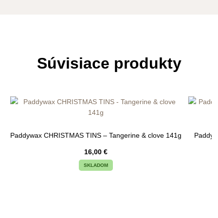
Súvisiace produkty
Paddywax CHRISTMAS TINS – Tangerine & clove 141g
Paddyw
16,00
€
SKLADOM