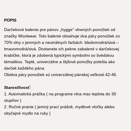
POPIS
Darčekové balenie pre pánov „hygge“ vlnených ponožiek od
značky Woolwear. Toto balenie obsahuje dva páry ponožiek zo
70% vlny v jemných a neutrálnych farbách: bledomodrá/sivá –
tmavomodrá/sivá. Dostanete ich pekne zabalené v darčekovej
krabičke, ktorá je zdobená typickými symbolmi so švédskou
tématikou. Teplé, univerzálne a štýlové ponožky potešia ako
darček každého pána.
Obidva páry ponožiek sú univerzálnej pánskej veľkosti 42-46.
Starostlivosť
:
1. Automatická práčka ( na programe vlna max teplota do 30
stupňov )
2. Ručné pranie ( jemný prací prášok, mydlové vločky alebo
obyčajné mydlo na ruky )