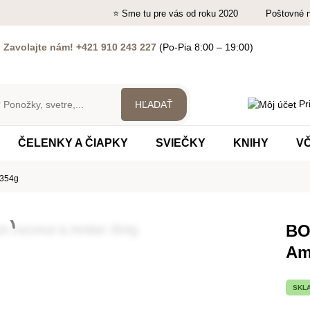
⭐ Sme tu pre vás od roku 2020
Poštovné 
?
Zavolajte nám! +421 910 243 227
(Po-Pia 8:00 – 19:00)
Pri
ČELENKY A ČIAPKY
SVIEČKY
KNIHY
V
 354g
BO
Am
SKL