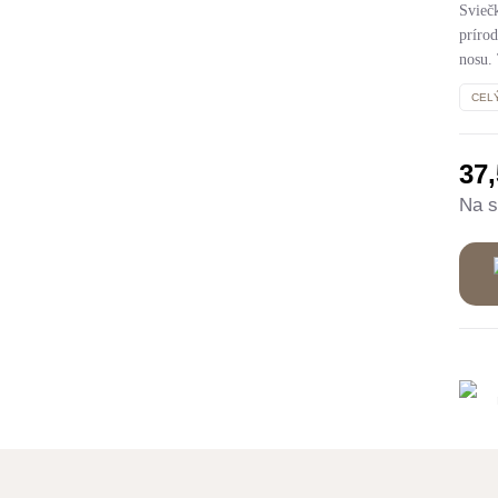
Svieč
príro
nosu.
CEL
37
Na s