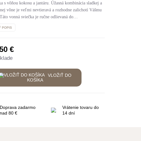
ka s vôňou kokosu a jantáru. Úžasná kombinácia sladkej a
dnej vône je veľmi nevtieravá a rozhodne zalichotí Vášmu
 Táto vonná sviečka je ručne odlievaná do…
Ý POPIS
,50
€
klade
VLOŽIŤ DO
KOŠÍKA
Doprava zadarmo
Vrátenie tovaru do
nad 80 €
14 dní