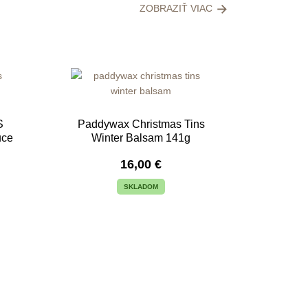
ZOBRAZIŤ VIAC
S
Paddywax Christmas Tins
uce
Winter Balsam 141g
16,00
€
SKLADOM