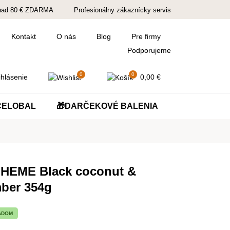
nad 80 € ZDARMA
Profesionálny zákaznícky servis
Kontakt
O nás
Blog
Pre firmy
Podporujeme
0
0
hlásenie
0,00
€
ČELOBAL
🎁DARČEKOVÉ BALENIA
HEME Black coconut &
ber 354g
ADOM