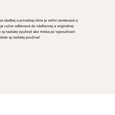
 sladkej a prírodnej vône je veľmi nevtieravá a
e ručne odlievaná do nádhernej a originálnej
 aj naďalej využivať ako miska po vypoužívaní
ôžete aj naďalej používať.