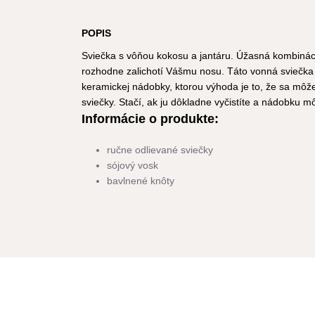
POPIS
Sviečka s vôňou kokosu a jantáru. Úžasná kombinácia
rozhodne zalichotí Vášmu nosu. Táto vonná sviečka j
keramickej nádobky, ktorou výhoda je to, že sa môže
sviečky. Stačí, ak ju dôkladne vyčistíte a nádobku m
Informácie o produkte:
ručne odlievané sviečky
sójový vosk
bavlnené knôty