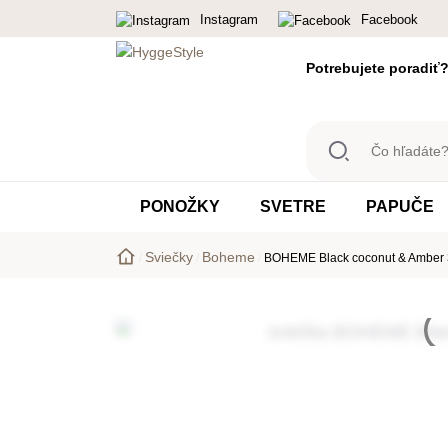
Instagram
Facebook
Potrebujete poradiť
Čo
hľadáte?
Ponožky,
PONOŽKY
SVETRE
PAPUČE
svetre,...
Sviečky
Boheme
/
/
/
BOHEME Black coconut & Amber