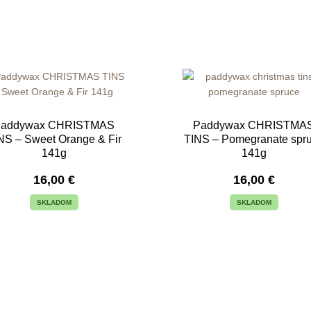
Paddywax CHRISTMAS
Paddywax CHRISTMA
NS – Sweet Orange & Fir
TINS – Pomegranate spr
141g
141g
16,00
€
16,00
€
SKLADOM
SKLADOM